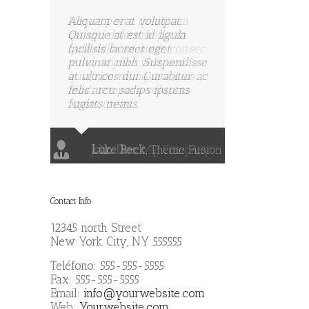
Aliquam erat volutpat.
Quisque at est id ligula
facilisis laoreet eget
pulvinar nibh. Suspendisse
at ultrices dui. Curabitur ac
felis arcu sadips ipsums
fugiats nemis.
Luke Beck
,
Theme Fusion
Contact Info
12345 north Street
New York City, NY 555555
Teléfono: 555-555-5555
Fax: 555-555-5555
Email:
info@yourwebsite.com
Web:
Yourwebsite.com