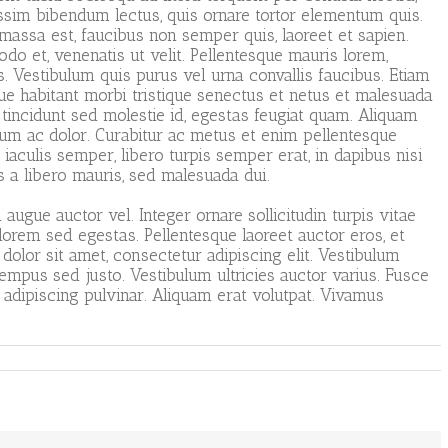
sim bibendum lectus, quis ornare tortor elementum quis.
ssa est, faucibus non semper quis, laoreet et sapien.
o et, venenatis ut velit. Pellentesque mauris lorem,
os. Vestibulum quis purus vel urna convallis faucibus. Etiam
que habitant morbi tristique senectus et netus et malesuada
 tincidunt sed molestie id, egestas feugiat quam. Aliquam
um ac dolor. Curabitur ac metus et enim pellentesque
 iaculis semper, libero turpis semper erat, in dapibus nisi
s a libero mauris, sed malesuada dui.
augue auctor vel. Integer ornare sollicitudin turpis vitae
lorem sed egestas. Pellentesque laoreet auctor eros, et
olor sit amet, consectetur adipiscing elit. Vestibulum
 tempus sed justo. Vestibulum ultricies auctor varius. Fusce
s adipiscing pulvinar. Aliquam erat volutpat. Vivamus