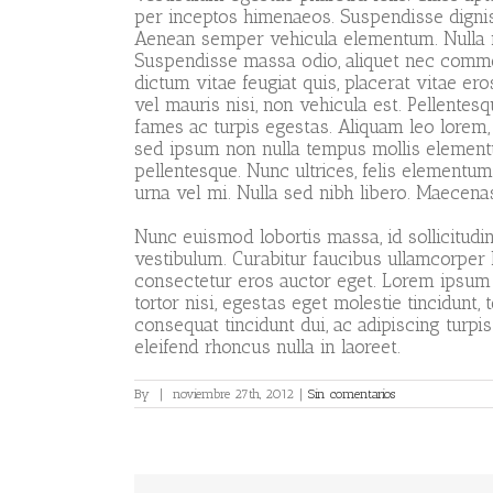
per inceptos himenaeos. Suspendisse dignis
Aenean semper vehicula elementum. Nulla ma
Suspendisse massa odio, aliquet nec commod
dictum vitae feugiat quis, placerat vitae er
vel mauris nisi, non vehicula est. Pellentes
fames ac turpis egestas. Aliquam leo lorem,
sed ipsum non nulla tempus mollis element
pellentesque. Nunc ultrices, felis elementum
urna vel mi. Nulla sed nibh libero. Maecena
Nunc euismod lobortis massa, id sollicitudin 
vestibulum. Curabitur faucibus ullamcorper 
consectetur eros auctor eget. Lorem ipsum d
tortor nisi, egestas eget molestie tincidunt,
consequat tincidunt dui, ac adipiscing turpi
eleifend rhoncus nulla in laoreet.
By
|
noviembre 27th, 2012
|
Sin comentarios