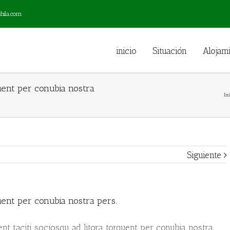
ila.com
inicio
Situación
Alojam
quent per conubia nostra
Ini
Siguiente
quent per conubia nostra pers.
ent taciti sociosqu ad litora torquent per conubia nostra,