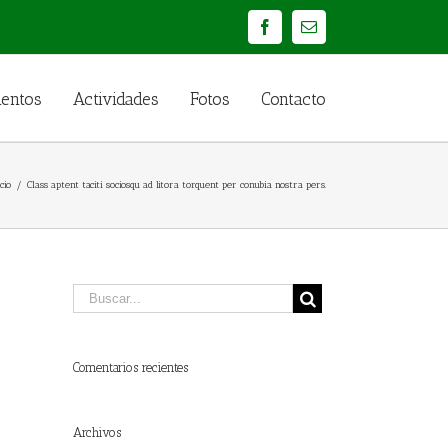
Facebook
Email
ientos
Actividades
Fotos
Contacto
cio
/
Class aptent taciti sociosqu ad litora torquent per conubia nostra pers.
Comentarios recientes
Archivos