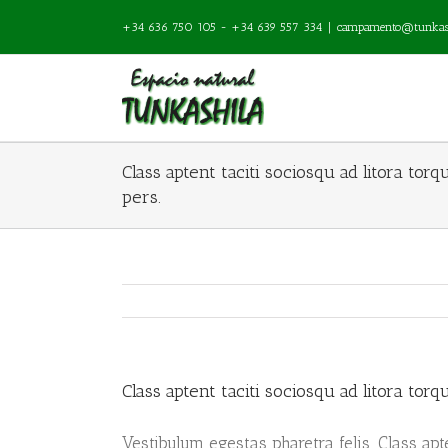
+34 636 750 105 - +34 639 557 334
|
campamento@tunkash
Class aptent taciti sociosqu ad litora tor
pers.
Class aptent taciti sociosqu ad litora tor
Vestibulum egestas pharetra felis. Class apt