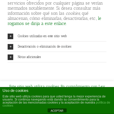
servicios ofrecidos por cualquier página se verían
mermados notablemente. Si desea consultar más
información sobre qué son las
cookies
, qué
almacenan, cómo eliminarlas, desactivarlas, etc.,
le
rogamos se dirija a este enlace.
Cookies utilizadas en este sitio web
Desactivación o eliminación de cookies
Notas adicionales
Este sitio web utiliza cookies. En cumplimiento con Ley
Uso de cookies
34/2002, de servicios de la sociedad de la información te
recordamos que al navegar por este sitio estás aceptando el
Este sitio web utiliza cookies para que usted tenga la mejor experiencia de
usuario. Si continúa navegando está dando su consentimiento para la
uso de cookies.
aceptación de las mencionadas cookies y la aceptación de nuestra
política de
cookies
Más información
Ocultar
ACEPTAR